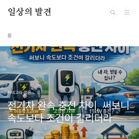
본문 바로가기
일상의 발견
홈
카테고리 없음
전기차 완속 충전 차이, 써보니
속도보다 조건이 갈리더라
by everyday-discovery
2026. 2. 24.