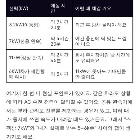
예상 시
전력(kW)
이럴 때 체감 커요
간
약 9시간
3.2kW(이동형)
퇴근 후 밤새 물려야 해요
20분
약 4시간
야간 충전에 딱 맞는 느낌
7kW(전용 완속)
20분
이 나요
약 2시간
회사 주차장처럼 낮 시간에
11kW(삼상 완속)
45분
도 유리해요
6kW(차가 제한할
11kW에 꽂아도 기대만큼
약 5시간
때 예시)
안 줄어요
여기서 한 번 더 현실 포인트가 있어요. 같은 차라도 상황
에 따라 AC 수전 전력이 달라질 수 있어요. 공유 완속기에
서는 부하 관리로 전류를 제한하는 경우가 있고, 여러 대
가 동시에 쓰면 속도가 내려갈 때도 있거든요. 그래서 “스
펙상 7kW”와 “내가 실제로 받는 5~6kW” 사이의 갭이 생
기기도 해요.