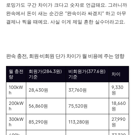
로밍가도 구간 차이가 크다고 숫자로 언급돼요. 그러니까
완속에서 돈이 새는 순간은 “완속이라 싸겠지” 하고 아무
결제나 찍을 때예요. 사실 이게 제일 흔한 실수더라고요.
완속 충전, 회원·비회원 단가 차이가 월 비용에 주는 영향
월 충전
회원가(284.3원)
비회원가(377.6원)
차이
량
기준
기준
100kW
9,330
28,430원
37,760원
h
원
200kW
18,660
56,860원
75,520원
h
원
300kW
27,990
85,290원
113,280원
h
원