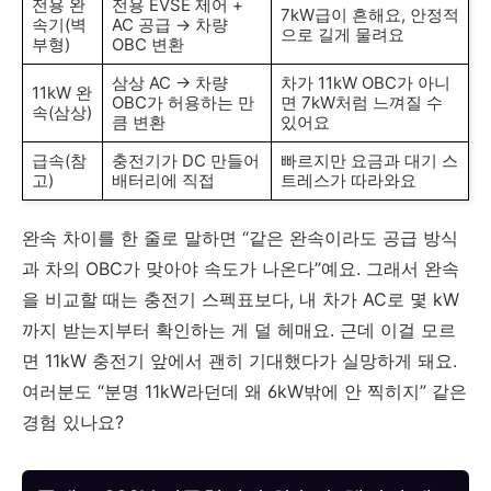
전용 완
전용 EVSE 제어 +
7kW급이 흔해요, 안정적
속기(벽
AC 공급 → 차량
으로 길게 물려요
부형)
OBC 변환
삼상 AC → 차량
차가 11kW OBC가 아니
11kW 완
OBC가 허용하는 만
면 7kW처럼 느껴질 수
속(삼상)
큼 변환
있어요
급속(참
충전기가 DC 만들어
빠르지만 요금과 대기 스
고)
배터리에 직접
트레스가 따라와요
완속 차이를 한 줄로 말하면 “같은 완속이라도 공급 방식
과 차의 OBC가 맞아야 속도가 나온다”예요. 그래서 완속
을 비교할 때는 충전기 스펙표보다, 내 차가 AC로 몇 kW
까지 받는지부터 확인하는 게 덜 헤매요. 근데 이걸 모르
면 11kW 충전기 앞에서 괜히 기대했다가 실망하게 돼요.
여러분도 “분명 11kW라던데 왜 6kW밖에 안 찍히지” 같은
경험 있나요?