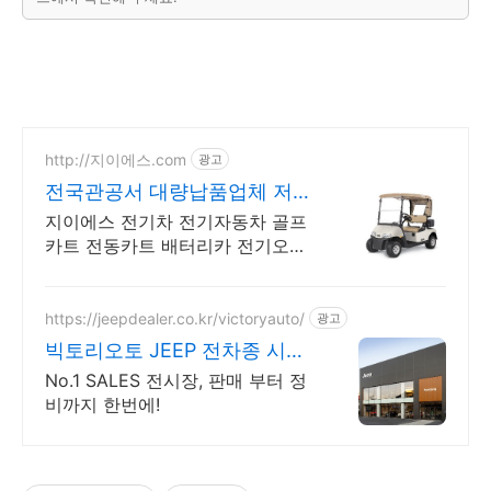
http://지이에스.com
광고
전국관공서 대량납품업체 저속
운반차제작a/s
지이에스 전기차 전기자동차 골프
카트 전동카트 배터리카 전기오토
바이 판매및 수리전문
https://jeepdealer.co.kr/victoryauto/
광고
빅토리오토 JEEP 전차종 시승
가능,친절한 상담
No.1 SALES 전시장, 판매 부터 정
비까지 한번에!