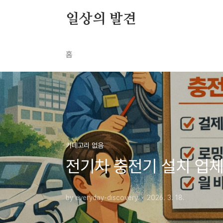
본문 바로가기
일상의 발견
홈
카테고리 없음
전기차 충전기 설치 업체
by everyday-discovery
2026. 3. 18.