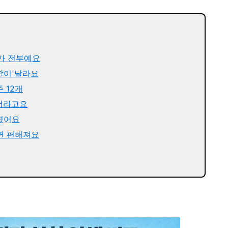
지가 전부예요
할이 달라요
 12개
이더라고요
졌어요
면 편해져요