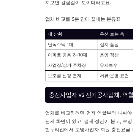
져보면 갈림길이 보이더라고요.
업체 비교를 3분 안에 끝내는 분류표
내 상황
우선 보는 축
단독주택 1대
설치 품질
아파트 공용 2~10대
운영·정산
사업장/상가 주차장
유지보수
보조금 신청 연계
서류·운영 요건
충전사업자 vs 전기공사업체, 역
업체를 비교하려면 먼저 역할부터 나눠야 
관제 화면이 있고, 결제·정산이 붙고, 로
합누리집에서 로밍사업자 회원 충전요금 목