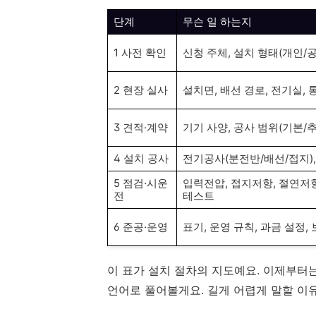
단계
무슨 일 하는지
1 사전 확인
신청 주체, 설치 형태(개인/공
2 현장 실사
설치면, 배선 경로, 전기실, 
3 견적·계약
기기 사양, 공사 범위(기본/추
4 설치 공사
전기공사(분전반/배선/접지),
5 점검·시운
입력전압, 접지저항, 절연저항
전
테스트
6 준공·운영
표기, 운영 규칙, 과금 설정,
이 표가 설치 절차의 지도예요. 이제부터
언어로 풀어볼게요. 길게 어렵게 말할 이유