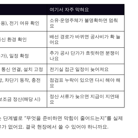
여기서 자주 막혀요
소유·운영주체가 불명확하면 멈춰
용), 전기 여유 확인
요
배선 경로가 바뀌면 공사비가 확 늘
통신 환경 확인
어요
추가 공사 단가가 흐릿하면 분쟁이
가), 일정 확정
나요
 통신 연결, 설치 고정
전기실 접근 일정이 늦어져요
, 차단기 동작, 충전
점검표 누락이 있으면 다시 해야 해
요
정산 서류가 늦으면 지급이 지연돼
 보조금 정산(해당 시)
요
는 단계별로 “무엇을 준비하면 막힘이 줄어드는지”를 실제
가 없어요. 결국 현장에서 쓸 수 있어야 하니까요.