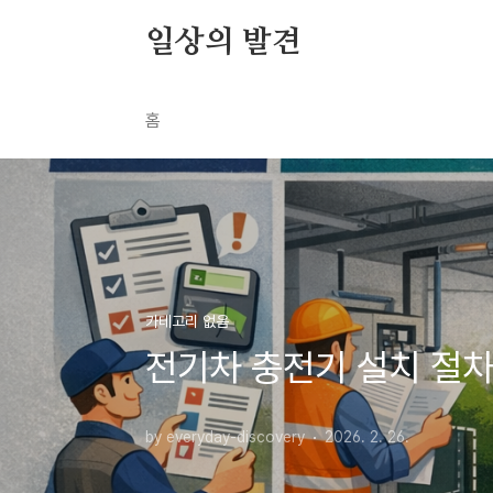
본문 바로가기
일상의 발견
홈
카테고리 없음
전기차 충전기 설치 절차
by everyday-discovery
2026. 2. 26.